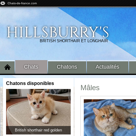
Chats-de-france.com
HILLSBURRY'S
BRITISH SHORTHAIR ET LONGHAIR
Chats
Chatons
Actualités
Chatons disponibles
mâles
British shorthair red golden
British longhair black golden