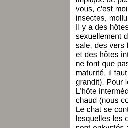
vous, c'est moi
insectes, moll
Il y a des hôtes
sexuellement d
sale, des vers 
et des hôtes in
ne font que pa
maturité, il fa
grandit). Pour l
L'hôte interméd
chaud (nous co
Le chat se con
lesquelles les
sont enkystés :