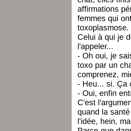
affirmations p
femmes qui ont
toxoplasmose.
Celui à qui je d
l'appeler...
- Oh oui, je sa
toxo par un ch
comprenez, mie
- Heu... si. Ça
- Oui, enfin en
C'est l'argume
quand la santé
l'idée, hein, m
Parce que dans