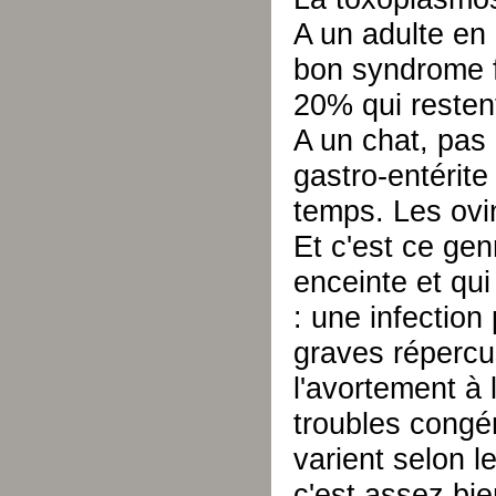
A un adulte en
bon syndrome f
20% qui resten
A un chat, pas
gastro-entérite
temps. Les ovin
Et c'est ce gen
enceinte et qui 
: une infection
graves répercus
l'avortement à 
troubles congé
varient selon l
c'est assez bie