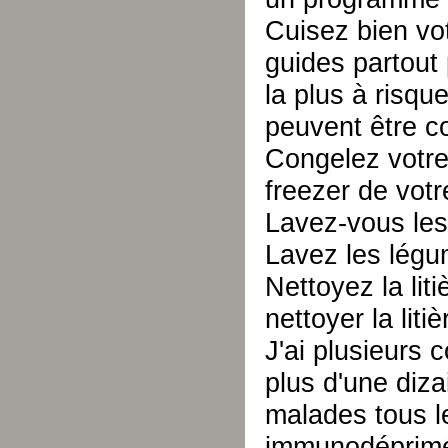
Cuisez bien vo
guides partout 
la plus à risq
peuvent être co
Congelez votre
freezer de votre
Lavez-vous les
Lavez les lég
Nettoyez la lit
nettoyer la liti
J'ai plusieurs 
plus d'une diz
malades tous l
immunodéprimés,