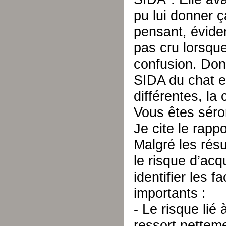
pu lui donner ç
pensant, évide
pas cru lorsque
confusion. Donc 
SIDA du chat e
différentes, la
Vous êtes séro
Je cite le rapp
Malgré les rés
le risque d’acq
identifier les 
importants :
- Le risque lié
ressort netteme