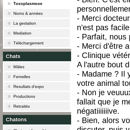
Toxoplasmose
personnellemen
Noms & années
- Merci docteur
La gestation
n'est pas facile
Mediation
- Parfait, nous
Téléchargement
- Merci d'être 
- Clinique vété
Chats
A l'autre bout d
Mâles
- Madame ? Il 
Femelles
votre animal to
Resultats d'expo
- Non je veuuux
Productions
fallait que je 
Retraités
négatiiiiiiive.
- Bien, alors v
Chatons
discuter, puis