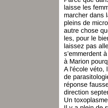
laisse les femm
marcher dans l
pleins de micr
autre chose que
les, pour le bi
laissez pas all
s’emmerdent à
à Marion pourq
A l'école véto,
de parasitolog
réponse fausse 
direction septe
Un toxoplasme,
Il y a plein de 