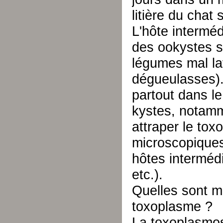
litière du chat
L'hôte intermé
des ookystes s
légumes mal lav
dégueulasses).
partout dans le
kystes, notamm
attraper le to
microscopiques
hôtes intermédi
etc.).
Quelles sont m
toxoplasme ?
La toxoplasmos