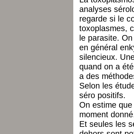
analyses sérolo
regarde si le c
toxoplasmes, ce
le parasite. On
en général enk
silencieux. Une
quand on a été 
a des méthodes 
Selon les étud
séro positifs.
On estime que 
moment donné
Et seules les s
dehors sont pot