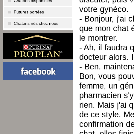
Chatons disponibles
votre gynéco.
Futures portées
- Bonjour, j'ai 
Chatons nés chez nous
que mon chat é
le montrer.
- Ah, il faudra
docteur alors. 
- Ben, maintena
Bon, vous pouv
femme, un géné
pharmacien s'y
rien. Mais j'ai
de ce style. 
confirmation de
chat, elles fin