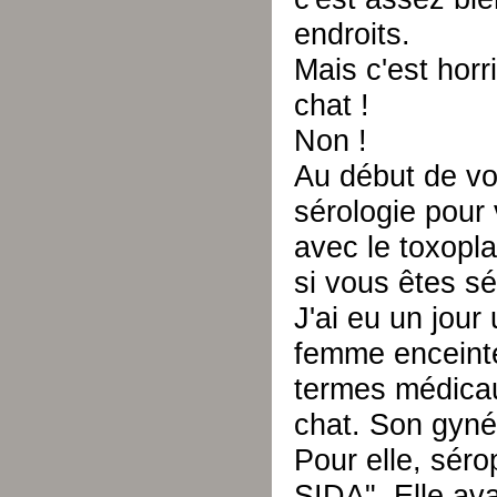
endroits.
Mais c'est horr
chat !
Non !
Au début de vo
sérologie pour 
avec le toxopla
si vous êtes s
J'ai eu un jou
femme enceinte 
termes médicau
chat. Son gynéco
Pour elle, sérop
SIDA". Elle ava