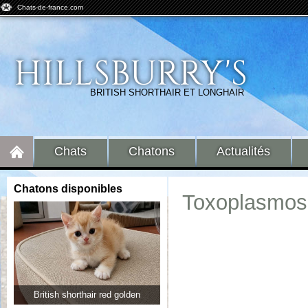
Chats-de-france.com
HILLSBURRY'S
BRITISH SHORTHAIR ET LONGHAIR
Chats
Chatons
Actualités
Chatons disponibles
Toxoplasmose
British shorthair red golden
British longhair black golden