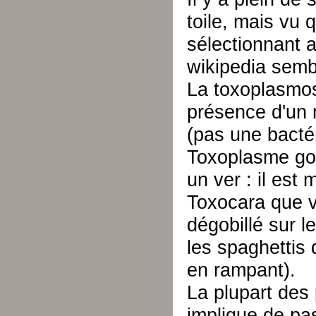
toile, mais vu 
sélectionnant a
wikipedia sembl
La toxoplasmos
présence d'un 
(pas une bactér
Toxoplasme gon
un ver : il est
Toxocara que v
dégobillé sur le
les spaghettis q
en rampant).
La plupart des 
implique de pas