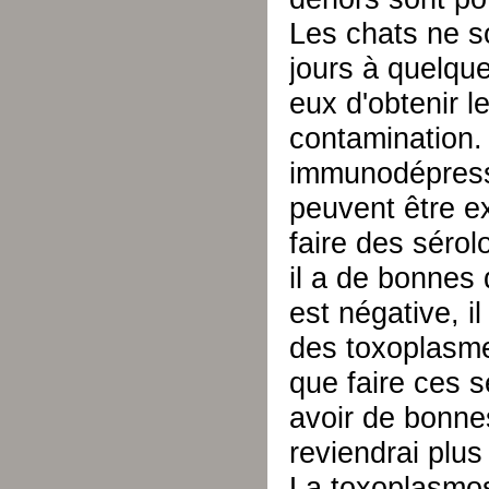
Les chats ne s
jours à quelqu
eux d'obtenir 
contamination.
immunodépressi
peuvent être e
faire des sérolo
il a de bonnes 
est négative, il
des toxoplasmes
que faire ces 
avoir de bonnes
reviendrai plus 
La toxoplasmose