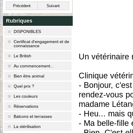
Précédent
Suivant
Rubriques
DISPONIBLES
Certificat d'engagement et de
connaissance
Un vétérinaire 
Le British
Au commencement...
Clinique vétéri
Bien être animal
- Bonjour, c'e
Quel prix ?
rendez-vous pou
Les couleurs
madame Létang.
Réservations
- Heu... mais q
Balcons et terrasses
- Ma belle-fill
La stérilisation
- Bien. C'est e